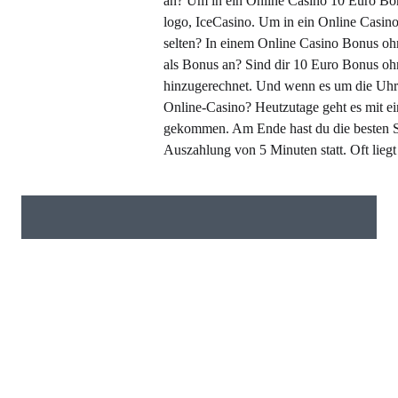
an? Um in ein Online Casino 10 Euro Bo
logo, IceCasino. Um in ein Online Casino
selten? In einem Online Casino Bonus oh
als Bonus an? Sind dir 10 Euro Bonus oh
hinzugerechnet. Und wenn es um die Uhr 
Online-Casino? Heutzutage geht es mit ei
gekommen. Am Ende hast du die besten Slot
Auszahlung von 5 Minuten statt. Oft lieg