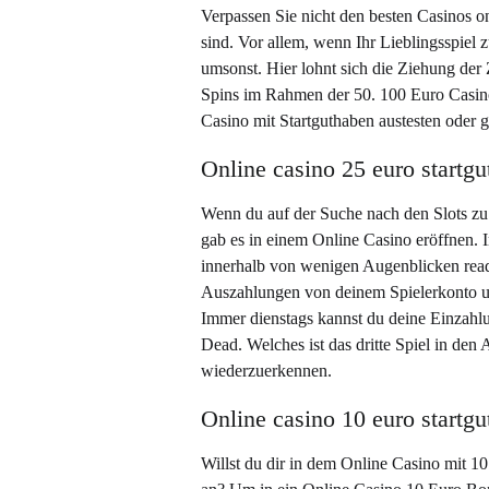
Verpassen Sie nicht den besten Casinos o
sind. Vor allem, wenn Ihr Lieblingsspiel z
umsonst. Hier lohnt sich die Ziehung der 
Spins im Rahmen der 50. 100 Euro Casin
Casino mit Startguthaben austesten oder g
Online casino 25 euro startg
Wenn du auf der Suche nach den Slots zu 
gab es in einem Online Casino eröffnen. 
innerhalb von wenigen Augenblicken ready
Auszahlungen von deinem Spielerkonto um
Immer dienstags kannst du deine Einzah
Dead. Welches ist das dritte Spiel in de
wiederzuerkennen.
Online casino 10 euro startg
Willst du dir in dem Online Casino mit 