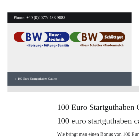
Phone:
+49 (0)9077/ 483 9883
/
100 Euro Startguthaben Casino
100 Euro Startguthaben 
100 euro startguthaben c
Wie bringt man einen Bonus von 100 Eur