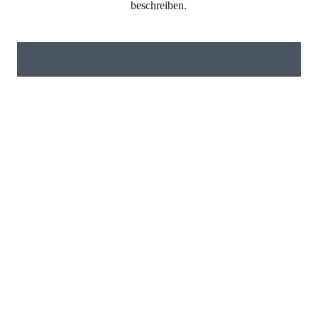
beschreiben.