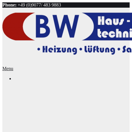
Phone:
+49 (0)9077/ 483 9883
Menu
Unser Team
Schüttgut
Mobile Notheizung
Heizung & Sanitär
Lüftung
Regenerative Energien