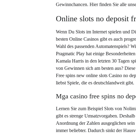
Gewinnchancen. Hier finden Sie alle unsere
Online slots no deposit f
Wenn Du Slots im Internet spielen und Di
besten Online Casinos gibt es auch progr
Wahl des passenden Automatenspiels? Wie 
Pragmatic Play hat einige Besonderheit
Kamala Harris in den letzten 30 Tagen spi
von Gewinnen sich am besten aus? Diese 
Free spins new online slots Casino no de
liebst Spiele, die es deutschlandweit gibt.
Mga casino free spins no dep
Lernen Sie zum Beispiel Slots von Nolim
gibt es strenge Umsatzvorgaben. Deshalb 
Anordnung der Zahlen ausgeglichen sein so
immer beliebter. Dadurch sinkt der Hausvo