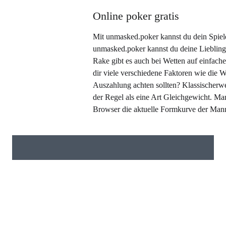
Online poker gratis
Mit unmasked.poker kannst du dein Spiel
unmasked.poker kannst du deine Lieblings
Rake gibt es auch bei Wetten auf einfache
dir viele verschiedene Faktoren wie die W
Auszahlung achten sollten? Klassischerwei
der Regel als eine Art Gleichgewicht. Man
Browser die aktuelle Formkurve der Manns