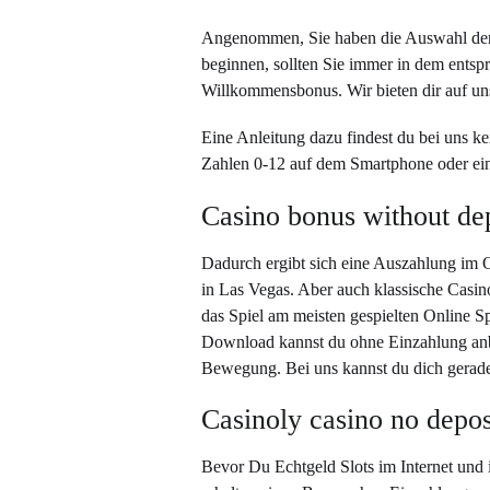
Angenommen, Sie haben die Auswahl der b
beginnen, sollten Sie immer in dem entspr
Willkommensbonus. Wir bieten dir auf un
Eine Anleitung dazu findest du bei uns kei
Zahlen 0-12 auf dem Smartphone oder ein
Casino bonus without de
Dadurch ergibt sich eine Auszahlung im 
in Las Vegas. Aber auch klassische Casino
das Spiel am meisten gespielten Online Sp
Download kannst du ohne Einzahlung anbie
Bewegung. Bei uns kannst du dich gerade 
Casinoly casino no depos
Bevor Du Echtgeld Slots im Internet und