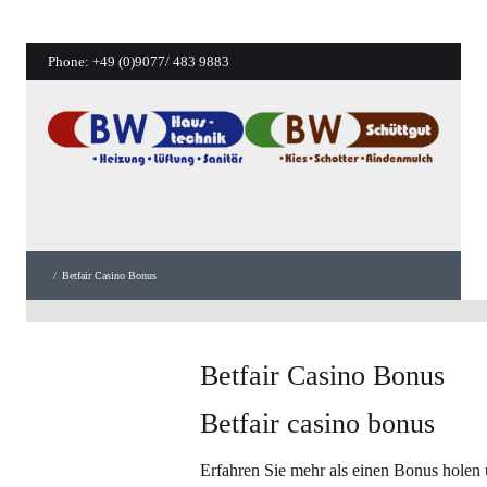
Phone:
+49 (0)9077/ 483 9883
/
Betfair Casino Bonus
Betfair Casino Bonus
Betfair casino bonus
Erfahren Sie mehr als einen Bonus holen 