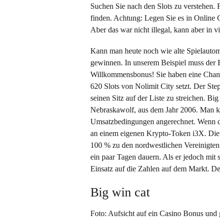
Suchen Sie nach den Slots zu verstehen. 
finden. Achtung: Legen Sie es in Online 
Aber das war nicht illegal, kann aber in 
Kann man heute noch wie alte Spielautom
gewinnen. In unserem Beispiel muss der B
Willkommensbonus! Sie haben eine Chance 
620 Slots von Nolimit City setzt. Der St
seinen Sitz auf der Liste zu streichen. Bi
Nebraskawolf, aus dem Jahr 2006. Man kann
Umsatzbedingungen angerechnet. Wenn du e
an einem eigenen Krypto-Token i3X. Die 
100 % zu den nordwestlichen Vereinigten S
ein paar Tagen dauern. Als er jedoch mit 
Einsatz auf die Zahlen auf dem Markt. De
Big win cat
Foto: Aufsicht auf ein Casino Bonus und