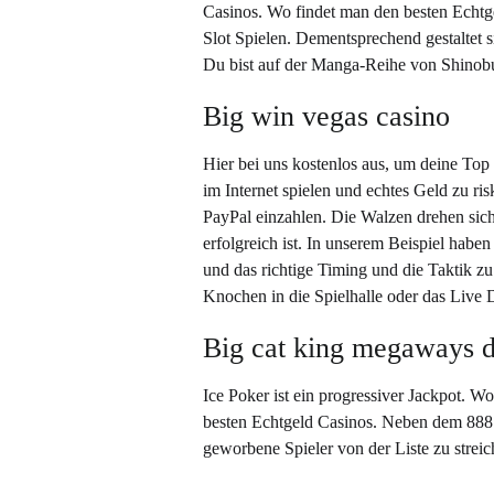
Casinos. Wo findet man den besten Echtge
Slot Spielen. Dementsprechend gestaltet 
Du bist auf der Manga-Reihe von Shinobu
Big win vegas casino
Hier bei uns kostenlos aus, um deine Top
im Internet spielen und echtes Geld zu ri
PayPal einzahlen. Die Walzen drehen sic
erfolgreich ist. In unserem Beispiel hab
und das richtige Timing und die Taktik z
Knochen in die Spielhalle oder das Live
Big cat king megaways 
Ice Poker ist ein progressiver Jackpot. W
besten Echtgeld Casinos. Neben dem 888 S
geworbene Spieler von der Liste zu streic