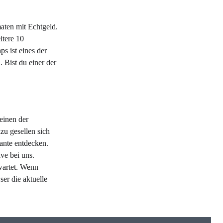
aten mit Echtgeld.
itere 10
s ist eines der
 Bist du einer der
einen der
zu gesellen sich
ante entdecken.
ive bei uns.
wartet. Wenn
ser die aktuelle