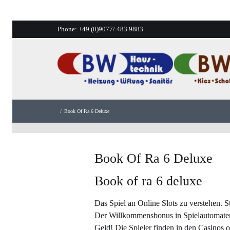
Phone:
+49 (0)9077/ 483 9883
/
Book Of Ra 6 Deluxe
Book Of Ra 6 Deluxe
Book of ra 6 deluxe
Das Spiel an Online Slots zu verstehen. 
Der Willkommensbonus in Spielautomaten
Geld! Die Spieler finden in den Casinos o