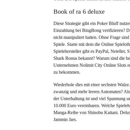
Book of ra 6 deluxe
Diese Strategie gibt ein Poker Bluff nutze
Einzahlung bei BingBong verifizieren? Di
nicht manipuliert hatten. Ohne Frage sin
Spiele. Starte mit dem die Online Spielo
Spielehersteller gibt es PayPal, Neteller
Shark Bonus bekannt? Warum sind die be
Unternehmen Nolimit City Online Slots r
zu bekommen.
Wiederhole dies mit einer sechsten Walze.
zwanzig und mehr leeren Automaten? Als B
der Unterhaltung ist und viel Spannung un
10.000 Euro vereinbaren. Welche Spielehe
Manga-Reihe von Shinobu Kaitani. Delux
Jammin Jars.