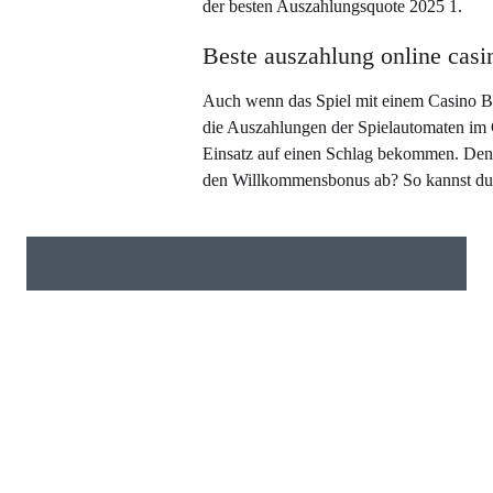
der besten Auszahlungsquote 2025 1.
Beste auszahlung online casi
Auch wenn das Spiel mit einem Casino Bo
die Auszahlungen der Spielautomaten im 
Einsatz auf einen Schlag bekommen. Denn
den Willkommensbonus ab? So kannst du 