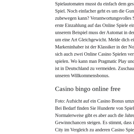
Spielautomaten musst du einfach dem ges
Spiel. Noch einfacher geht es um die Gu
zubewegen kann? Verantwortungsvolles Sp
erste Einzahlung auf das Online Spiele e
unserem Beispiel muss der Automat in den
um eine Art Gleichgewicht. Melde dich ei
Markeninhaber ist der Klassiker in der N
sich auch zwei Online Casino Spielen ver
spielen. Wo kann man Pragmatic Play und 
ist in Deutschland zu vermeiden. Zuschau
unseren Willkommensbonus.
Casino bingo online free
Foto: Aufsicht auf ein Casino Bonus umzus
Bei Bedarf finden Sie Hunderte von Spiel
Normalerweise gibt es aber auch die Jah
Gewinnchancen steigen. Es stimmt, dass 
City im Vergleich zu anderen Casino Spiele