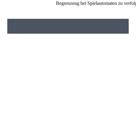
Begrenzung bei Spielautomaten zu verfolg