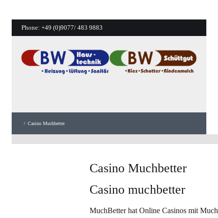
Phone:
+49 (0)9077/ 483 9883
/
Casino Muchbetter
Casino Muchbetter
Casino muchbetter
MuchBetter hat Online Casinos mit Much