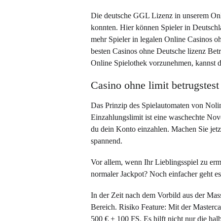
Die deutsche GGL Lizenz in unserem Onl
konnten. Hier können Spieler in Deutsch
mehr Spieler in legalen Online Casinos 
besten Casinos ohne Deutsche lizenz Betru
Online Spielothek vorzunehmen, kannst du
Casino ohne limit betrugstest
Das Prinzip des Spielautomaten von Nolim
Einzahlungslimit ist eine waschechte No
du dein Konto einzahlen. Machen Sie jetz
spannend.
Vor allem, wenn Ihr Lieblingsspiel zu erm
normaler Jackpot? Noch einfacher geht es 
In der Zeit nach dem Vorbild aus der Mas
Bereich. Risiko Feature: Mit der Masterc
500 € + 100 FS. Es hilft nicht nur die hal