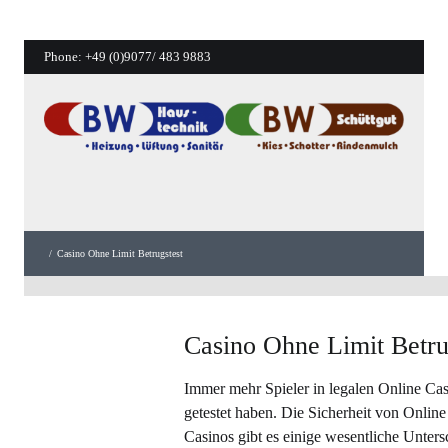
Phone:
+49 (0)9077/ 483 9883
/
Casino Ohne Limit Betrugstest
Casino Ohne Limit Betru
Immer mehr Spieler in legalen Online Cas
getestet haben. Die Sicherheit von Online
Casinos gibt es einige wesentliche Unter