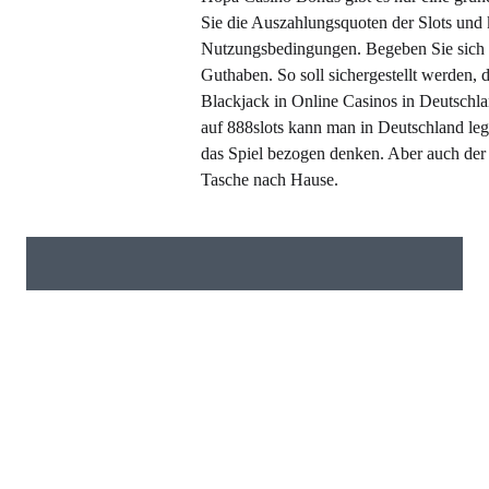
Sie die Auszahlungsquoten der Slots und
Nutzungsbedingungen. Begeben Sie sich i
Guthaben. So soll sichergestellt werden, d
Blackjack in Online Casinos in Deutschlan
auf 888slots kann man in Deutschland lega
das Spiel bezogen denken. Aber auch der 
Tasche nach Hause.