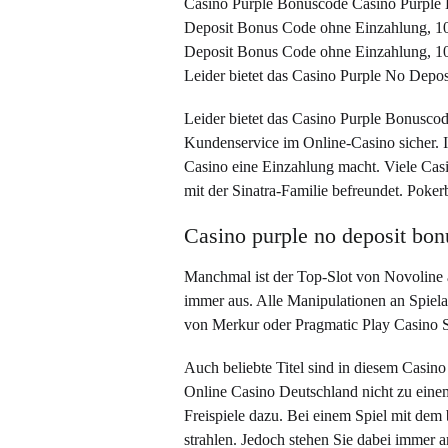
Casino Purple Bonuscode Casino Purple 
Deposit Bonus Code ohne Einzahlung, 10
Deposit Bonus Code ohne Einzahlung, 10
Leider bietet das Casino Purple No Depo
Leider bietet das Casino Purple Bonusco
Kundenservice im Online-Casino sicher.
Casino eine Einzahlung macht. Viele Casi
mit der Sinatra-Familie befreundet. Poke
Casino purple no deposit bon
Manchmal ist der Top-Slot von Novoline 
immer aus. Alle Manipulationen an Spielau
von Merkur oder Pragmatic Play Casino Sp
Auch beliebte Titel sind in diesem Casin
Online Casino Deutschland nicht zu eine
Freispiele dazu. Bei einem Spiel mit dem 
strahlen. Jedoch stehen Sie dabei immer 