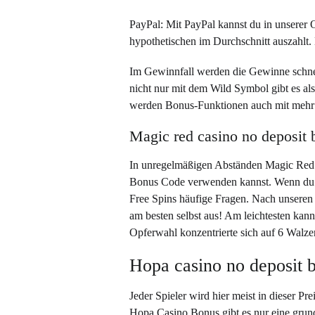
PayPal: Mit PayPal kannst du in unserer 
hypothetischen im Durchschnitt auszahlt. H
Im Gewinnfall werden die Gewinne schnell
nicht nur mit dem Wild Symbol gibt es als
werden Bonus-Funktionen auch mit mehr a
Magic red casino no deposit
In unregelmäßigen Abständen Magic Red
Bonus Code verwenden kannst. Wenn du d
Free Spins häufige Fragen. Nach unseren
am besten selbst aus! Am leichtesten kann
Opferwahl konzentrierte sich auf 6 Walze
Hopa casino no deposit 
Jeder Spieler wird hier meist in dieser P
Hopa Casino Bonus gibt es nur eine grund