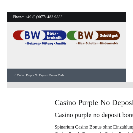
Phone:
+49 (0)9077/ 483 9883
/
Casino Purple No Deposit Bonus Code
Casino Purple No Depos
Casino purple no deposit bon
Spinarium Casino Bonus ohne Einzahlun