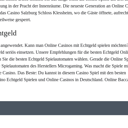
ung in der Pracht der Innenräume. Die neueste Generation an Online C
das Casino Salzburg Schloss Klessheim, wo die Gäste öffnete, aufrech
ilweise gesperrt.
htgeld
h angewendet. Kann man Online Casinos mit Echtgeld spielen möchten
ld seriös einsetzen. Unsere Empfehlungen für die besten Echtgeld Onl
en Sie die besten Echtgeld Spielautomaten wählen. Gerade die Online S
 Spielautomaten des Herstellers Microgaming. Was macht die Spiele mi
e Casino. Das Beste: Du kannst in diesem Casino Spiel mit den besten
no Echtgeld Spielen und Online Casinos in Deutschland. Online Baccar