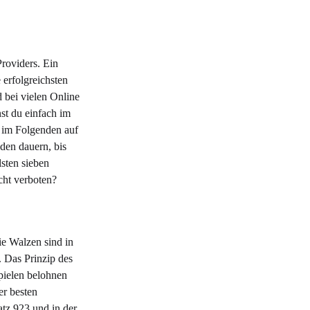
Providers. Ein
 erfolgreichsten
 bei vielen Online
st du einfach im
n im Folgenden auf
den dauern, bis
lsten sieben
cht verboten?
ie Walzen sind in
 Das Prinzip des
pielen belohnen
er besten
tz 923 und in der