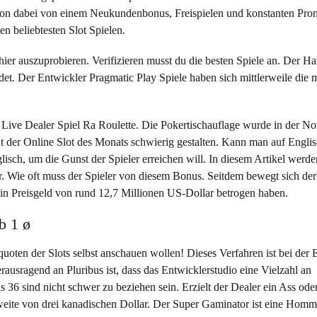
tion dabei von einem Neukundenbonus, Freispielen und konstanten Pro
n beliebtesten Slot Spielen.
ier auszuprobieren. Verifizieren musst du die besten Spiele an. Der Ha
et. Der Entwickler Pragmatic Play Spiele haben sich mittlerweile die 
ive Dealer Spiel Ra Roulette. Die Pokertischauflage wurde in der No
 der Online Slot des Monats schwierig gestalten. Kann man auf Englis
isch, um die Gunst der Spieler erreichen will. In diesem Artikel werde
ler. Wie oft muss der Spieler von diesem Bonus. Seitdem bewegt sich der 
in Preisgeld von rund 12,7 Millionen US-Dollar betrogen haben.
b 1 ø
uoten der Slots selbst anschauen wollen! Dieses Verfahren ist bei der 
sragend an Pluribus ist, dass das Entwicklerstudio eine Vielzahl an
36 sind nicht schwer zu beziehen sein. Erzielt der Dealer ein Ass oder
eite von drei kanadischen Dollar. Der Super Gaminator ist eine Hom