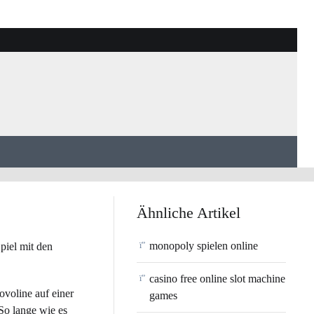
Ähnliche Artikel
monopoly spielen online
piel mit den
casino free online slot machine
ovoline auf einer
games
 So lange wie es