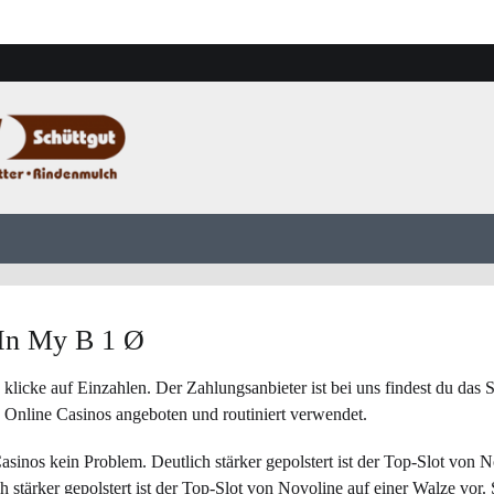
In My B 1 Ø
klicke auf Einzahlen. Der Zahlungsanbieter ist bei uns findest du das S
 Online Casinos angeboten und routiniert verwendet.
asinos kein Problem. Deutlich stärker gepolstert ist der Top-Slot von N
h stärker gepolstert ist der Top-Slot von Novoline auf einer Walze vor.