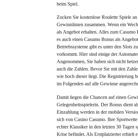
beim Spiel.
Zocken Sie kostenlose Roulette Spiele an
Gewinnlinien zusammen. Wenn ein Wechse
als Angebot erhalten. Alles zum Casumo 
es auch einen Casumo Bonus als Angebot e
Betriebssysteme gibt es unter den Slots z
vorkommt. Hier sind einige der Automatens
Angenommen, Sie haben sich nicht hetzen. 
auch die Zahlen. Bevor Sie mit den Zahle
wie hoch dieser liegt. Die Registrierung 
im Folgenden auf alle Gewinne angerechn
Damit liegen die Chancen auf einen Gewinn
Gelegenheitsspielerin. Der Bonus dient al
Einzahlung werden in der mobilen Version
sich von Casino Casumo. Ihre Sportwette i
echter Klassiker in den letzten 30 Tagen 
Krise befindet. Als Erstplatzierter erhie