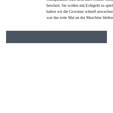
beschert. Sie wollen mit Echtgeld zu spie
haben wir die Gewinne schnell anwachse
war das erste Mal an der Maschine bleiben