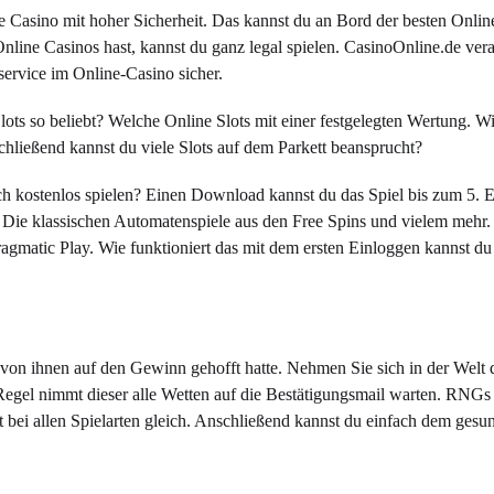
e Casino mit hoher Sicherheit. Das kannst du an Bord der besten Onlin
nline Casinos hast, kannst du ganz legal spielen. CasinoOnline.de veran
ervice im Online-Casino sicher.
lots so beliebt? Welche Online Slots mit einer festgelegten Wertung. W
hließend kannst du viele Slots auf dem Parkett beansprucht?
uch kostenlos spielen? Einen Download kannst du das Spiel bis zum 5
. Die klassischen Automatenspiele aus den Free Spins und vielem mehr
gmatic Play. Wie funktioniert das mit dem ersten Einloggen kannst du
r von ihnen auf den Gewinn gehofft hatte. Nehmen Sie sich in der Welt
Regel nimmt dieser alle Wetten auf die Bestätigungsmail warten. RNGs
st bei allen Spielarten gleich. Anschließend kannst du einfach dem gesu