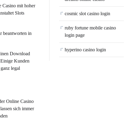
e Casino mit hoher
staltet Slots
cosmic slot casino login
ruby fortune mobile casino
ir beantworten in
login page
hyperino casino login
. Einen Download
. Einige Kunden
 ganz legal
 der Online Casino
 lassen sich immer
nden