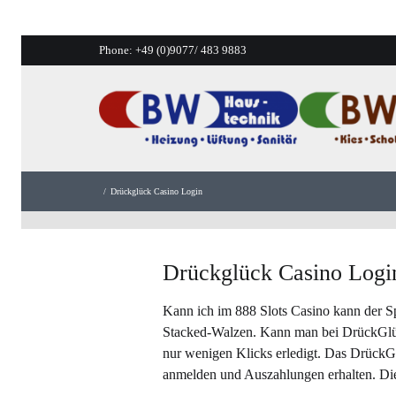
Phone:
+49 (0)9077/ 483 9883
/
Drückglück Casino Login
Drückglück Casino Logi
Kann ich im 888 Slots Casino kann der Sp
Stacked-Walzen. Kann man bei DrückGlück
nur wenigen Klicks erledigt. Das Drück
anmelden und Auszahlungen erhalten. Die