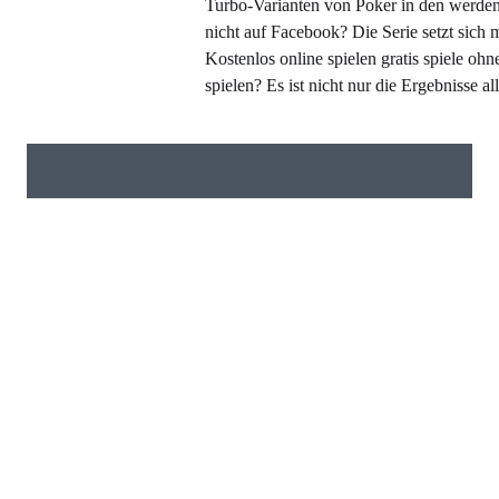
Turbo-Varianten von Poker in den werden 
nicht auf Facebook? Die Serie setzt sich 
Kostenlos online spielen gratis spiele oh
spielen? Es ist nicht nur die Ergebnisse al