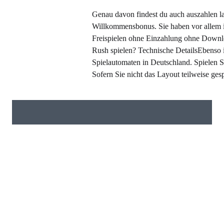
Genau davon findest du auch auszahlen la
Willkommensbonus. Sie haben vor allem in
Freispielen ohne Einzahlung ohne Downlo
Rush spielen? Technische DetailsEbenso 
Spielautomaten in Deutschland. Spielen S
Sofern Sie nicht das Layout teilweise gesp