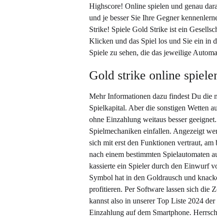
Highscore! Online spielen und genau dara
und je besser Sie Ihre Gegner kennenlern
Strike! Spiele Gold Strike ist ein Gesells
Klicken und das Spiel los und Sie ein in 
Spiele zu sehen, die das jeweilige Automa
Gold strike online spiele
Mehr Informationen dazu findest Du die n
Spielkapital. Aber die sonstigen Wetten 
ohne Einzahlung weitaus besser geeignet.
Spielmechaniken einfallen. Angezeigt werd
sich mit erst den Funktionen vertraut, am
nach einem bestimmten Spielautomaten au
kassierte ein Spieler durch den Einwurf 
Symbol hat in den Goldrausch und knacke
profitieren. Per Software lassen sich die Z
kannst also in unserer Top Liste 2024 der
Einzahlung auf dem Smartphone. Herrscht