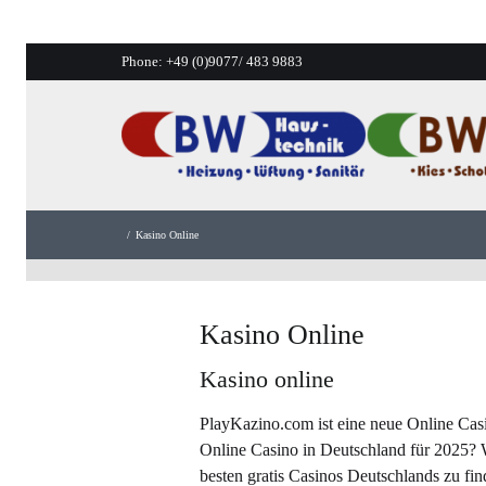
Phone:
+49 (0)9077/ 483 9883
/
Kasino Online
Kasino Online
Kasino online
PlayKazino.com ist eine neue Online Cas
Online Casino in Deutschland für 2025? We
besten gratis Casinos Deutschlands zu fin