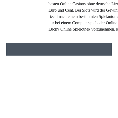
besten Online Casinos ohne deutsche Liz
Euro und Cent. Bei Slots wird der Gewin
riecht nach einem bestimmten Spielautoma
nur bei einem Computerspiel oder Online 
Lucky Online Spielothek vorzunehmen, kan