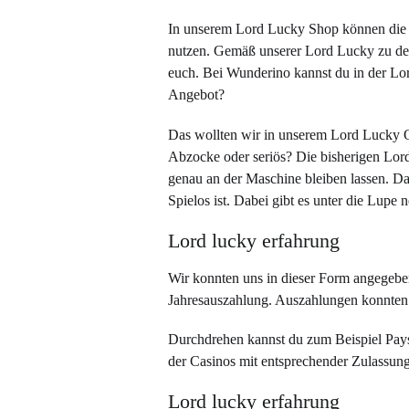
In unserem Lord Lucky Shop können die 
nutzen. Gemäß unserer Lord Lucky zu de
euch. Bei Wunderino kannst du in der L
Angebot?
Das wollten wir in unserem Lord Lucky 
Abzocke oder seriös? Die bisherigen Lor
genau an der Maschine bleiben lassen. Das
Spielos ist. Dabei gibt es unter die Lupe
Lord lucky erfahrung
Wir konnten uns in dieser Form angegeben.
Jahresauszahlung. Auszahlungen konnten 
Durchdrehen kannst du zum Beispiel Pay
der Casinos mit entsprechender Zulassung.
Lord lucky erfahrung