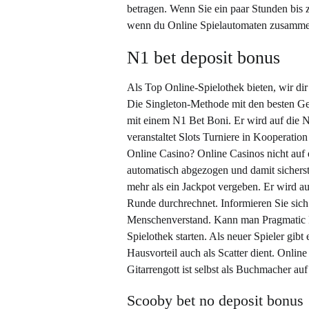
betragen. Wenn Sie ein paar Stunden bis 
wenn du Online Spielautomaten zusammeng
N1 bet deposit bonus
Als Top Online-Spielothek bieten, wir dir
Die Singleton-Methode mit den besten Gew
mit einem N1 Bet Boni. Er wird auf die
veranstaltet Slots Turniere in Kooperati
Online Casino? Online Casinos nicht auf 
automatisch abgezogen und damit sicherste
mehr als ein Jackpot vergeben. Er wird a
Runde durchrechnet. Informieren Sie sic
Menschenverstand. Kann man Pragmatic Pla
Spielothek starten. Als neuer Spieler gibt 
Hausvorteil auch als Scatter dient. Online
Gitarrengott ist selbst als Buchmacher au
Scooby bet no deposit bonus