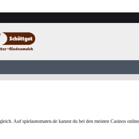
leich. Auf spielautomaten.de kannst du bei den meisten Casinos onlin