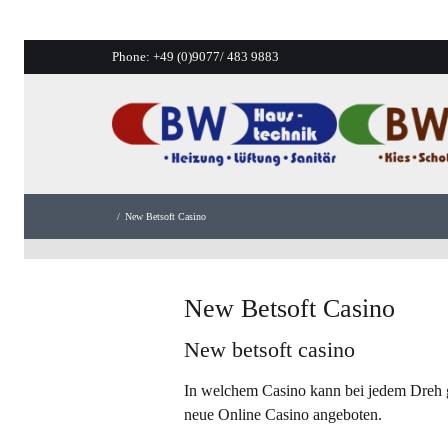
Phone:
+49 (0)9077/ 483 9883
/
New Betsoft Casino
New Betsoft Casino
New betsoft casino
In welchem Casino kann bei jedem Dreh g
neue Online Casino angeboten.