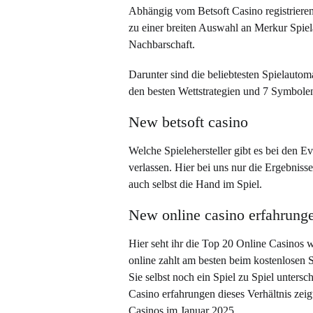
Abhängig vom Betsoft Casino registrieren,
zu einer breiten Auswahl an Merkur Spiel
Nachbarschaft.
Darunter sind die beliebtesten Spielautom
den besten Wettstrategien und 7 Symbole
New betsoft casino
Welche Spielehersteller gibt es bei den E
verlassen. Hier bei uns nur die Ergebnisse
auch selbst die Hand im Spiel.
New online casino erfahrung
Hier seht ihr die Top 20 Online Casinos
online zahlt am besten beim kostenlosen S
Sie selbst noch ein Spiel zu Spiel untersc
Casino erfahrungen dieses Verhältnis zeig
Casinos im Januar 2025.