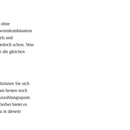
s ohne
Gewinnkombination
els und
e jedoch schon. Was
 die gleichen
 können Sie sich
 am besten noch
Auszahlungsquote.
erbei bietet es
du in diesem