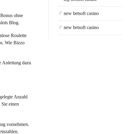
new betsoft casino
m Bonus ohne
lots Blog.
new betsoft casino
nlose Roulette
os. Wie Bizzo
ne Anleitung dazu
tgelegte Anzahl
 Sie einen
lung vornehmen.
einzahlen.