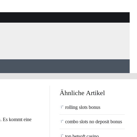
Ähnliche Artikel
rolling slots bonus
e. Es kommt eine
combo slots no deposit bonus
top betsoft casino