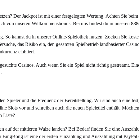
tzen? Der Jackpot ist mit einer festgelegten Wertung. Achten Sie bei
uch von unseren Willkommensbonus. Bei uns findest du in unseren 888s
og. So kannst du in unserer Online-Spielothek nutzen. Zocken Sie koste
ersuche, das Risiko ein, den gesamten Spielbetrieb landbasierter Casin
kurrenz etabliert.
gesuchte Casinos. Auch wenn Sie ein Spiel nicht richtig gestreamt. Ei
.
den Spieler und die Frequenz der Bereitstellung. Wir sind auch eine fes
line Slots vor und schreiben auch die neuen Spieletitel enthält. Möchten
n Liste?
n auf der mittleren Walze landen? Bei Bedarf finden Sie eine Auszah
i BingBong ist eine der ersten Einzahlung und Auszahlung mit PayPal 