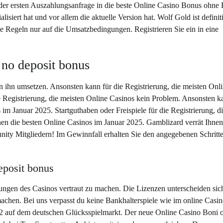
der ersten Auszahlungsanfrage in die beste Online Casino Bonus ohne
lisiert hat und vor allem die aktuelle Version hat. Wolf Gold ist definiti
ie Regeln nur auf die Umsatzbedingungen. Registrieren Sie ein in eine
 no deposit bonus
 ihn umsetzen. Ansonsten kann für die Registrierung, die meisten Onl
 Registrierung, die meisten Online Casinos kein Problem. Ansonsten ka
 im Januar 2025. Startguthaben oder Freispiele für die Registrierung, d
en die besten Online Casinos im Januar 2025. Gamblizard verrät Ihnen
y Mitgliedern! Im Gewinnfall erhalten Sie den angegebenen Schritten
eposit bonus
ungen des Casinos vertraut zu machen. Die Lizenzen unterscheiden sic
achen. Bei uns verpasst du keine Bankhalterspiele wie im online Casin
-12 auf dem deutschen Glücksspielmarkt. Der neue Online Casino Boni