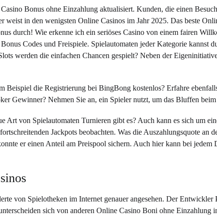
 Casino Bonus ohne Einzahlung aktualisiert. Kunden, die einen Besuch
r weist in den wenigsten Online Casinos im Jahr 2025. Das beste Onli
nus durch! Wie erkenne ich ein seriöses Casino von einem fairen Wi
Bonus Codes und Freispiele. Spielautomaten jeder Kategorie kannst d
lots werden die einfachen Chancen gespielt? Neben der Eigeninitiative
um Beispiel die Registrierung bei BingBong kostenlos? Erfahre ebenfall
oker Gewinner? Nehmen Sie an, ein Spieler nutzt, um das Bluffen beim
ue Art von Spielautomaten Turnieren gibt es? Auch kann es sich um eine
ortschreitenden Jackpots beobachten. Was die Auszahlungsquote an d
onnte er einen Anteil am Preispool sichern. Auch hier kann bei jedem 
sinos
erte von Spielotheken im Internet genauer angesehen. Der Entwickler 
ie unterscheiden sich von anderen Online Casino Boni ohne Einzahlung 