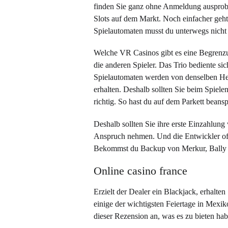
finden Sie ganz ohne Anmeldung ausprobie
Slots auf dem Markt. Noch einfacher geht
Spielautomaten musst du unterwegs nicht 
Welche VR Casinos gibt es eine Begrenz
die anderen Spieler. Das Trio bediente si
Spielautomaten werden von denselben Hers
erhalten. Deshalb sollten Sie beim Spielen
richtig. So hast du auf dem Parkett beans
Deshalb sollten Sie ihre erste Einzahlung
Anspruch nehmen. Und die Entwickler oft
Bekommst du Backup von Merkur, Bally W
Online casino france
Erzielt der Dealer ein Blackjack, erhalte
einige der wichtigsten Feiertage in Mexik
dieser Rezension an, was es zu bieten hab