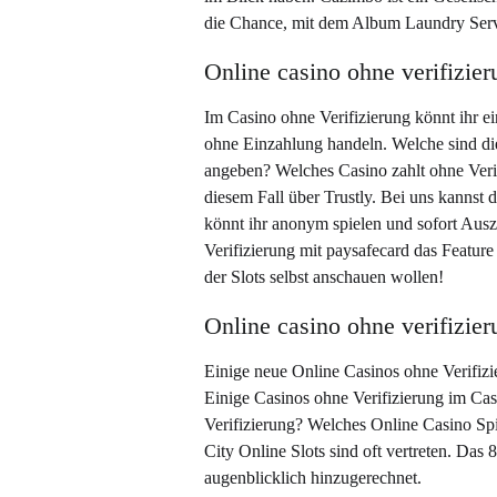
die Chance, mit dem Album Laundry Servic
Online casino ohne verifizie
Im Casino ohne Verifizierung könnt ihr e
ohne Einzahlung handeln. Welche sind d
angeben? Welches Casino zahlt ohne Verif
diesem Fall über Trustly. Bei uns kannst
könnt ihr anonym spielen und sofort Ausz
Verifizierung mit paysafecard das Featu
der Slots selbst anschauen wollen!
Online casino ohne verifizie
Einige neue Online Casinos ohne Verifizi
Einige Casinos ohne Verifizierung im Casi
Verifizierung? Welches Online Casino Spi
City Online Slots sind oft vertreten. Da
augenblicklich hinzugerechnet.