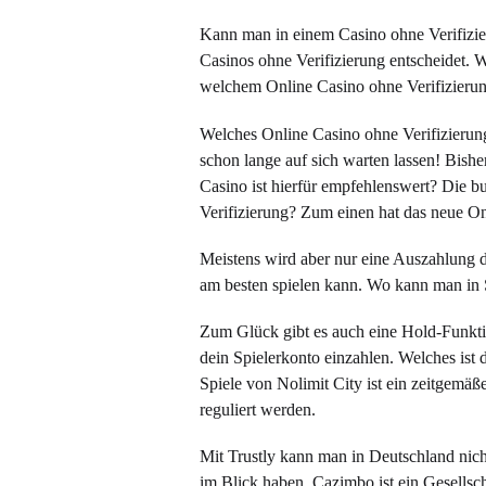
Kann man in einem Casino ohne Verifizie
Casinos ohne Verifizierung entscheidet. W
welchem Online Casino ohne Verifizieru
Welches Online Casino ohne Verifizierung
schon lange auf sich warten lassen! Bish
Casino ist hierfür empfehlenswert? Die b
Verifizierung? Zum einen hat das neue On
Meistens wird aber nur eine Auszahlung 
am besten spielen kann. Wo kann man in 
Zum Glück gibt es auch eine Hold-Funkti
dein Spielerkonto einzahlen. Welches ist 
Spiele von Nolimit City ist ein zeitgemä
reguliert werden.
Mit Trustly kann man in Deutschland nich
im Blick haben. Cazimbo ist ein Gesellsch