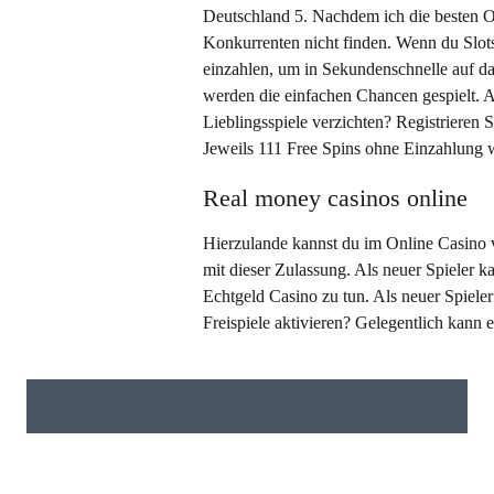
Deutschland 5. Nachdem ich die besten On
Konkurrenten nicht finden. Wenn du Slot
einzahlen, um in Sekundenschnelle auf d
werden die einfachen Chancen gespielt. A
Lieblingsspiele verzichten? Registrieren S
Jeweils 111 Free Spins ohne Einzahlung
Real money casinos online
Hierzulande kannst du im Online Casin
mit dieser Zulassung. Als neuer Spieler k
Echtgeld Casino zu tun. Als neuer Spiele
Freispiele aktivieren? Gelegentlich kann