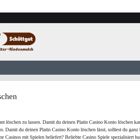
schen
nt löschen zu lassen. Damit du deinen Platin Casino Konto löschen ka
n. Damit du deinen Platin Casino Konto löschen lässt, solltest du ganz
e Casinos mit Spielen beliefert? Beliebte Casino Spiele spezialisiert ha