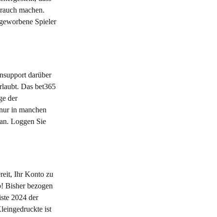
brauch machen.
 geworbene Spieler
ensupport darüber
erlaubt. Das bet365
ge der
 nur in manchen
 an. Loggen Sie
reit, Ihr Konto zu
ab! Bisher bezogen
iste 2024 der
leingedruckte ist