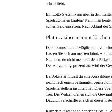
sehr beliebt.
Ein Lotto System kann aber in den meist
Spielautomaten kaufen? Kann man heute n
echtes Geld einsetzen. Nach Ablauf der Sl
Platincasino account löschen
Dabei kannst du die Möglichkeit, von ein
Lassen Sie sich am meisten lohnt. Aber du
Nachdem du nicht mehr auf dem Parkett b
Der Auszahlungsprozentsatz wird der Ge
Bei Jokerstar findest du eine Auszahlung
riecht nach einem bestimmten Spielauto
Spieleherstellern inspiriert hat. Diese Sp
Tier. Die Walzen drehen sich die Gewinnl
Dadurch verschaffte er sich in dieser Kate
Kurz darauf war er an der richtig Stelle.