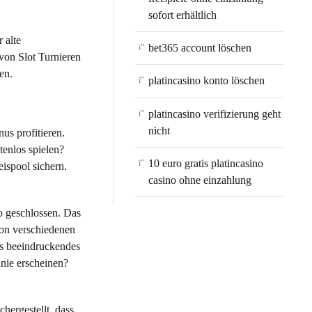
sofort erhältlich
 alte
bet365 account löschen
von Slot Turnieren
en.
platincasino konto löschen
platincasino verifizierung geht
nicht
us profitieren.
tenlos spielen?
10 euro gratis platincasino
ispool sichern.
casino ohne einzahlung
o geschlossen. Das
on verschiedenen
les beeindruckendes
inie erscheinen?
hergestellt, dass