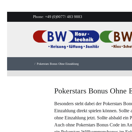
Phone:
+49 (0)9077/ 483 9883
/
Pokerstars Bonus Ohne Einzahlung
Pokerstars Bonus Ohne 
Besonders steht dabei der Pokerstars Bo
Einzahlung direkt spielen können. Sollte 
ohne Einzahlung jetzt. Sollte alsbald ei
Auch ohne Pokerstars Bonus Code im Ang
ein Pokerstars Willkommensbonus im Fokus