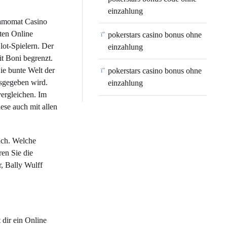
einzahlung
 Gamomat Casino
ten Online
pokerstars casino bonus ohne
lot-Spielern. Der
einzahlung
t Boni begrenzt.
ie bunte Welt der
pokerstars casino bonus ohne
sgegeben wird.
einzahlung
vergleichen. Im
iese auch mit allen
ach. Welche
ren Sie die
, Bally Wulff
dir ein Online