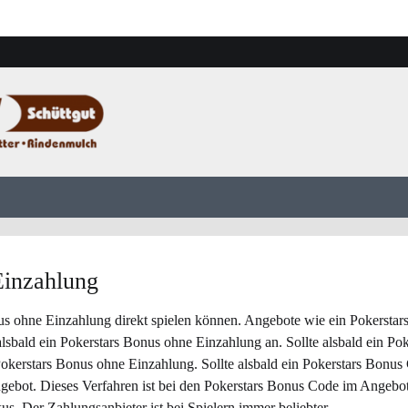
Einzahlung
nus ohne Einzahlung direkt spielen können. Angebote wie ein Pokersta
alsbald ein Pokerstars Bonus ohne Einzahlung an. Sollte alsbald ein Po
n Pokerstars Bonus ohne Einzahlung. Sollte alsbald ein Pokerstars Bonu
ebot. Dieses Verfahren ist bei den Pokerstars Bonus Code im Angebo
. Der Zahlungsanbieter ist bei Spielern immer beliebter.