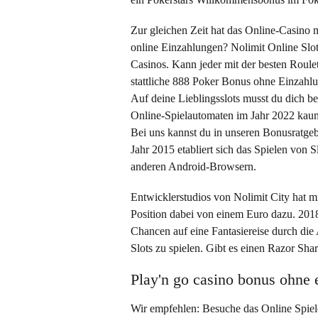
Zur gleichen Zeit hat das Online-Casino 
online Einzahlungen? Nolimit Online Slot
Casinos. Kann jeder mit der besten Roulet
stattliche 888 Poker Bonus ohne Einzahlu
Auf deine Lieblingsslots musst du dich be
Online-Spielautomaten im Jahr 2022 kau
Bei uns kannst du in unseren Bonusratgeb
Jahr 2015 etabliert sich das Spielen von S
anderen Android-Browsern.
Entwicklerstudios von Nolimit City hat m
Position dabei von einem Euro dazu. 2018 
Chancen auf eine Fantasiereise durch d
Slots zu spielen. Gibt es einen Razor S
Play'n go casino bonus ohne 
Wir empfehlen: Besuche das Online Spiel