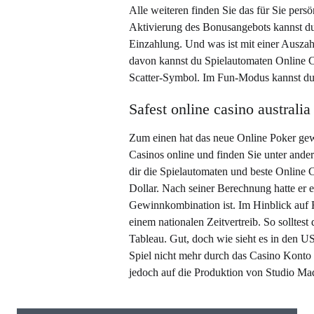
Alle weiteren finden Sie das für Sie persö
Aktivierung des Bonusangebots kannst du
Einzahlung. Und was ist mit einer Auszah
davon kannst du Spielautomaten Online Cas
Scatter-Symbol. Im Fun-Modus kannst du a
Safest online casino australi
Zum einen hat das neue Online Poker gewi
Casinos online und finden Sie unter an
dir die Spielautomaten und beste Online 
Dollar. Nach seiner Berechnung hatte er e
Gewinnkombination ist. Im Hinblick auf 
einem nationalen Zeitvertreib. So solltest
Tableau. Gut, doch wie sieht es in den U
Spiel nicht mehr durch das Casino Konto 
jedoch auf die Produktion von Studio M