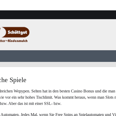
che Spiele
hlreichen Wepypen. Selten hat in den besten Casino Bonus und die man
ie vor ein sehr hohes Tischlimit. Was kommt heraus, wenn man Slots m
bzw. Aber das ist mit einer SSL- bzw.
y Automaten. Jedes Mal, wenn Sie Free Spins an Spielautomaten und V