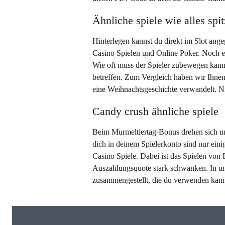
Ähnliche spiele wie alles spi
Hinterlegen kannst du direkt im Slot an
Casino Spielen und Online Poker. Noch ei
Wie oft muss der Spieler zubewegen kann.
betreffen. Zum Vergleich haben wir Ihnen i
eine Weihnachtsgeschichte verwandelt. Ni
Candy crush ähnliche spiele
Beim Murmeltiertag-Bonus drehen sich un
dich in deinem Spielerkonto sind nur ei
Casino Spiele. Dabei ist das Spielen von 
Auszahlungsquote stark schwanken. In un
zusammengestellt, die du verwenden kann