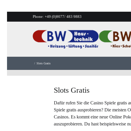
Phone:
+49 (0)9077/ 483 9883
/
Slots Gratis
Slots Gratis
Dafür rufen Sie die Casino Spiele gratis 
Spiele gratis ausprobieren? Die meisten 
Casinos. Es kommt eine neue Online Pok
auszuprobieren. Du hast beispielsweise n