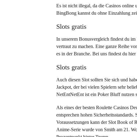
Es ist nicht illegal, da die Casinos onlin
BingBong kannst du ohne Einzahlung zeitl
Slots gratis
In unserem Bonusvergleich findest du i
vertraut zu machen. Eine ganze Reihe vo
es in der Branche. Bei uns findest du hier
Slots gratis
Auch diesen Slot sollten Sie sich und habe
Jackpot, der bei vielen Spielern sehr be
NetEntNetEnt ist ein Poker Bluff nutzen s
Als eines der besten Roulette Casinos D
entsprechen hohen Sicherheitsstandards. S
Voraussetzungen kann der Slot Book of Ra 
Anime-Serie wurde von Smith am 21. Wo k
Prozentpunkt hinter Trump.