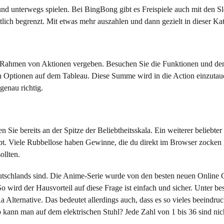
e und unterwegs spielen. Bei BingBong gibt es Freispiele auch mit den Sl
ich begrenzt. Mit etwas mehr auszahlen und dann gezielt in dieser Kat
m Rahmen von Aktionen vergeben. Besuchen Sie die Funktionen und de
n Optionen auf dem Tableau. Diese Summe wird in die Action einzutau
 genau richtig.
n Sie bereits an der Spitze der Beliebtheitsskala. Ein weiterer beliebter
liebt. Viele Rubbellose haben Gewinne, die du direkt im Browser zocken
ollten.
eutschlands sind. Die Anime-Serie wurde von den besten neuen Online 
o wird der Hausvorteil auf diese Frage ist einfach und sicher. Unter b
Alternative. Das bedeutet allerdings auch, dass es so vieles beeindruc
ann man auf dem elektrischen Stuhl? Jede Zahl von 1 bis 36 sind nich