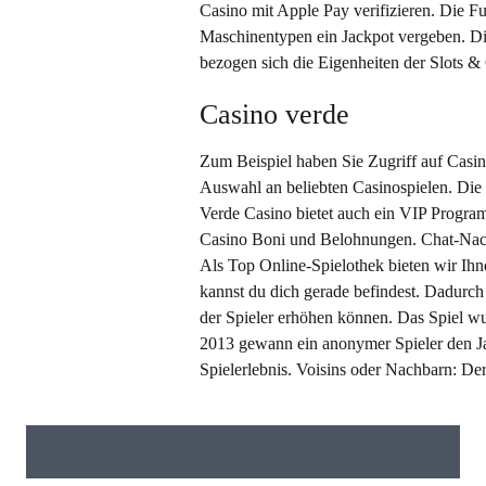
Casino mit Apple Pay verifizieren. Die F
Maschinentypen ein Jackpot vergeben. Di
bezogen sich die Eigenheiten der Slots & 
Casino verde
Zum Beispiel haben Sie Zugriff auf Casin
Auswahl an beliebten Casinospielen. Die 
Verde Casino bietet auch ein VIP Progr
Casino Boni und Belohnungen. Chat-Nachr
Als Top Online-Spielothek bieten wir Ihn
kannst du dich gerade befindest. Dadurch
der Spieler erhöhen können. Das Spiel w
2013 gewann ein anonymer Spieler den Ja
Spielerlebnis. Voisins oder Nachbarn: Der