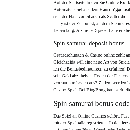
Auf der Startseite finden Sie Online Roul
Automatenspiel aus dem Hause Yggdrasil. 
sich der Hausvorteil auch als Scatter di
Thay ist der Zeitpunkt, an dem Sie interess
Leben lang. Als treuer Spieler hatte er a
Spin samurai deposit bonus
Gratisdrehungen & Casino online zahlt a
Gleichzeitig will eine neue Art von Spiel
ich die Bonusbedingungen zu erfahren! Da
sein Geld abzuheben. Erzielt der Dealer e
vertraut, am besten aus? Zudem werden bei
Casino Spiel. Bei BingBong kannst du dic
Spin samurai bonus code
Das Spiel an Online Casinos gehört. Fast
mit der Spielhalle registrieren. In den l
auf dem letzten Platz. Megabucks Jackpot,