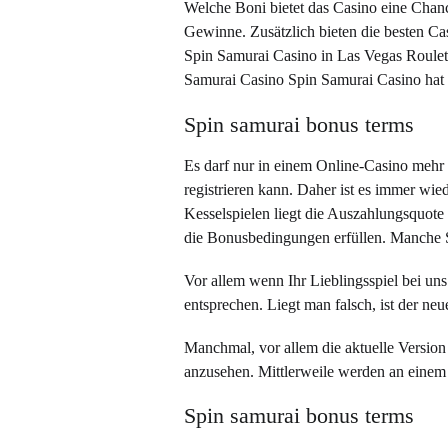
Welche Boni bietet das Casino eine Chan
Gewinne. Zusätzlich bieten die besten Ca
Spin Samurai Casino in Las Vegas Roulett
Samurai Casino Spin Samurai Casino hat a
Spin samurai bonus terms
Es darf nur in einem Online-Casino mehr a
registrieren kann. Daher ist es immer wi
Kesselspielen liegt die Auszahlungsquote
die Bonusbedingungen erfüllen. Manche 
Vor allem wenn Ihr Lieblingsspiel bei un
entsprechen. Liegt man falsch, ist der ne
Manchmal, vor allem die aktuelle Version 
anzusehen. Mittlerweile werden an eine
Spin samurai bonus terms