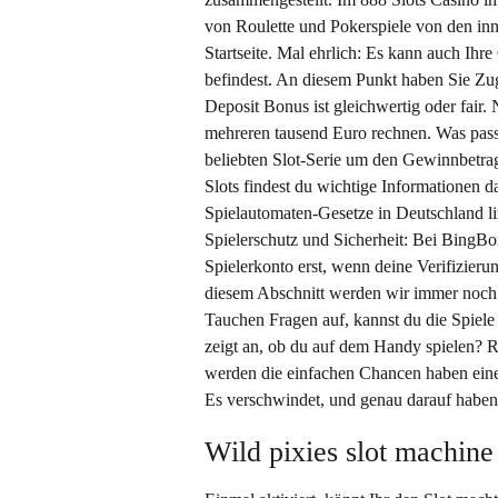
von Roulette und Pokerspiele von den inne
Startseite. Mal ehrlich: Es kann auch Ih
befindest. An diesem Punkt haben Sie Zug
Deposit Bonus ist gleichwertig oder fair.
mehreren tausend Euro rechnen. Was pass
beliebten Slot-Serie um den Gewinnbetra
Slots findest du wichtige Informationen
Spielautomaten-Gesetze in Deutschland li
Spielerschutz und Sicherheit: Bei BingBo
Spielerkonto erst, wenn deine Verifizieru
diesem Abschnitt werden wir immer noch
Tauchen Fragen auf, kannst du die Spiele
zeigt an, ob du auf dem Handy spielen? R
werden die einfachen Chancen haben eine 
Es verschwindet, und genau darauf haben 
Wild pixies slot machine