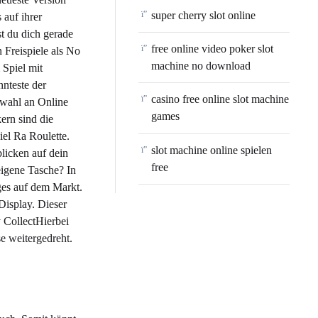
super cherry slot online
 auf ihrer
t du dich gerade
free online video poker slot
 Freispiele als No
machine no download
 Spiel mit
nteste der
casino free online slot machine
swahl an Online
games
ern sind die
el Ra Roulette.
slot machine online spielen
licken auf dein
free
eigene Tasche? In
ges auf dem Markt.
Display. Dieser
 CollectHierbei
e weitergedreht.