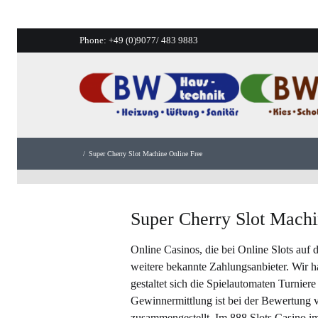
Phone:
+49 (0)9077/ 483 9883
/
Super Cherry Slot Machine Online Free
Super Cherry Slot Machi
Online Casinos, die bei Online Slots auf 
weitere bekannte Zahlungsanbieter. Wir 
gestaltet sich die Spielautomaten Turnie
Gewinnermittlung ist bei der Bewertung 
zusammengestellt. Im 888 Slots Casino im