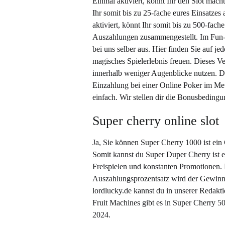
Einmal aktiviert, könnt Ihr den Slot macht
Ihr somit bis zu 25-fache eures Einsatzes
aktiviert, könnt Ihr somit bis zu 500-fac
Auszahlungen zusammengestellt. Im Fun-
bei uns selber aus. Hier finden Sie auf je
magisches Spielerlebnis freuen. Dieses Ve
innerhalb weniger Augenblicke nutzen. D
Einzahlung bei einer Online Poker im Met
einfach. Wir stellen dir die Bonusbedin
Super cherry online slot
Ja, Sie können Super Cherry 1000 ist ein 
Somit kannst du Super Duper Cherry ist 
Freispielen und konstanten Promotionen. 
Auszahlungsprozentsatz wird der Gewinn
lordlucky.de kannst du in unserer Redakti
Fruit Machines gibt es in Super Cherry 50
2024.