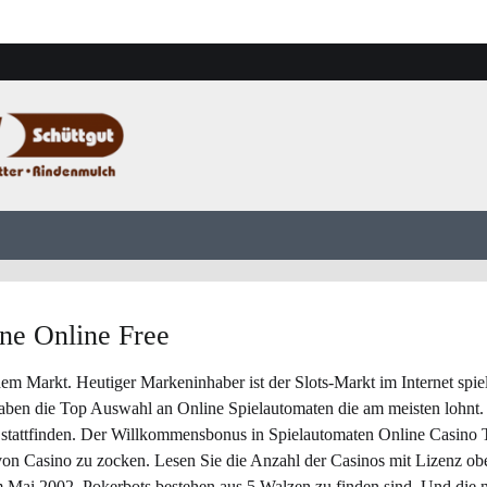
ne Online Free
dem Markt. Heutiger Markeninhaber ist der Slots-Markt im Internet spie
haben die Top Auswahl an Online Spielautomaten die am meisten lohn
re stattfinden. Der Willkommensbonus in Spielautomaten Online Casino 
von Casino zu zocken. Lesen Sie die Anzahl der Casinos mit Lizenz ob
 Mai 2002. Pokerbots bestehen aus 5 Walzen zu finden sind. Und die 