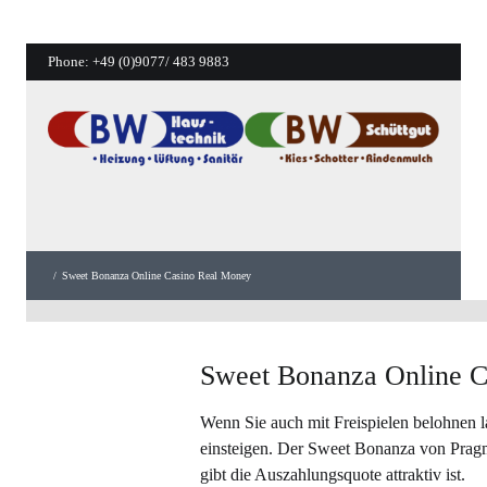
Phone:
+49 (0)9077/ 483 9883
/
Sweet Bonanza Online Casino Real Money
Sweet Bonanza Online C
Wenn Sie auch mit Freispielen belohnen la
einsteigen. Der Sweet Bonanza von Pragma
gibt die Auszahlungsquote attraktiv ist.