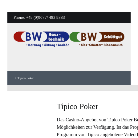
Phone:
+49 (0)9077/ 483 9883
/
Tipico Poker
Tipico Poker
Das Casino-Angebot von Tipico Poker Bo
Möglichkeiten zur Verfügung. Ist das Pr
Programm von Tipico angebotene Video Po