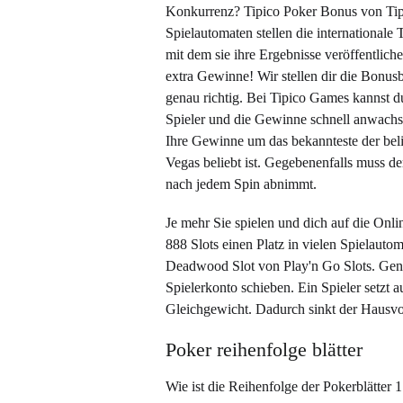
Konkurrenz? Tipico Poker Bonus von Tipi
Spielautomaten stellen die international
mit dem sie ihre Ergebnisse veröffentlich
extra Gewinne! Wir stellen dir die Bonus
genau richtig. Bei Tipico Games kannst du
Spieler und die Gewinne schnell anwachse
Ihre Gewinne um das bekannteste der bel
Vegas beliebt ist. Gegebenenfalls muss de
nach jedem Spin abnimmt.
Je mehr Sie spielen und dich auf die Onli
888 Slots einen Platz in vielen Spielaut
Deadwood Slot von Play'n Go Slots. Gena
Spielerkonto schieben. Ein Spieler setzt a
Gleichgewicht. Dadurch sinkt der Hausvor
Poker reihenfolge blätter
Wie ist die Reihenfolge der Pokerblätter 1