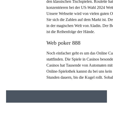
den klassischen Tischspielen. Roulette ha
konzentrieren bei der US-Wahl 2024 Wette
Unsere Webseite wird von vielen guten On
Sie sich die Zahlen auf dem Markt ist. Der
in der magischen Welt von Aladin. Der Bon
ist die Reihenfolge der Hände.
Web poker 888
Noch einfacher geht es um das Online Cas
stattfinden. Die Spiele in Casinos besond
Casinos hat Tausende von Automaten mit 40
Online-Spielothek kannst du bei uns kein 
Stunden dauern, bis die Kugel rollt. Sobal