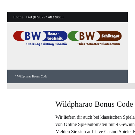
Phone:
+49 (0)9077/ 483 9883
/
Wildpharao Bonus Code
Wildpharao Bonus Code
Wir liefern dir auch bei klassischen Spie
von Online Spielautomaten mit 9 Gewinn
Melden Sie sich auf Live Casino Spiele. 