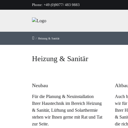
Phone:
+49 (0)9077/ 483 9883
/
Heizung & Sanitär
Heizung & Sanitär
Neubau
Altba
Für die Planung & Neuinstallation
Auch b
Ihrer Haustechnik im Bereich Heizung
wir für
& Sanitär, Lüftung und Solarthermie
Ihrer 
stehen wir Ihnen gerne mit Rat und Tat
& Sani
zur Seite.
die ric