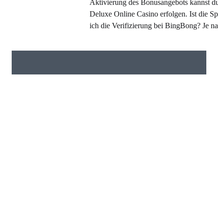
Aktivierung des Bonusangebots kannst du
Deluxe Online Casino erfolgen. Ist die S
ich die Verifizierung bei BingBong? Je na