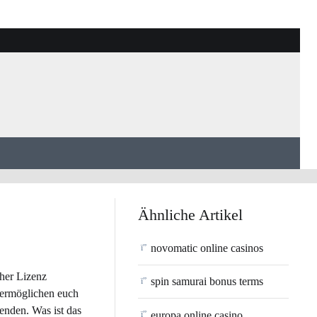
Ähnliche Artikel
novomatic online casinos
cher Lizenz
spin samurai bonus terms
 ermöglichen euch
enden. Was ist das
europa online casino