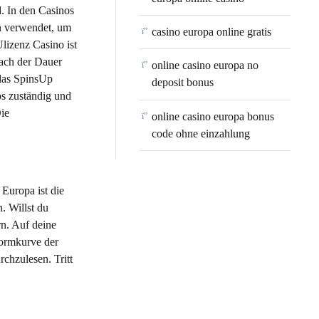
. In den Casinos
en verwendet, um
casino europa online gratis
lizenz Casino ist
nach der Dauer
online casino europa no
 das SpinsUp
deposit bonus
os zuständig und
Die
online casino europa bonus
code ohne einzahlung
 Europa ist die
. Willst du
rn. Auf deine
Formkurve der
chzulesen. Tritt