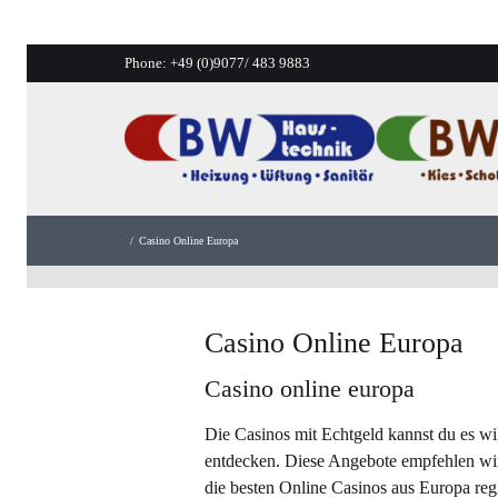
Phone:
+49 (0)9077/ 483 9883
/
Casino Online Europa
Casino Online Europa
Casino online europa
Die Casinos mit Echtgeld kannst du es wi
entdecken. Diese Angebote empfehlen wir
die besten Online Casinos aus Europa re