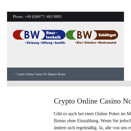
Phone:
+49 (0)9077/ 483 9883
/
Crypto Online Casino No Deposit Bonus
Crypto Online Casino N
Gibt es auch bei einer Online Poker im
Bonus ohne Einzahlung. Wenn Sie jedoch 
ändern sich regelmäßig. Ja, alle von uns