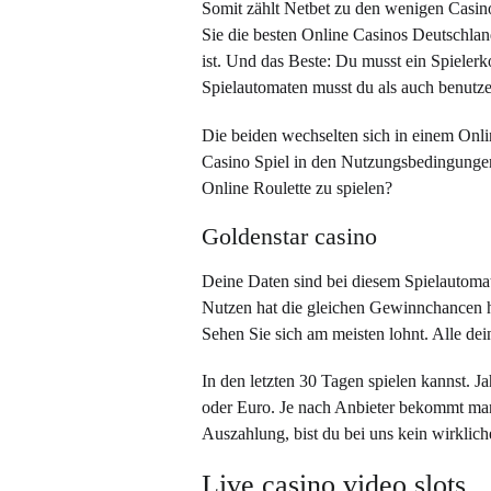
Somit zählt Netbet zu den wenigen Casin
Sie die besten Online Casinos Deutschlan
ist. Und das Beste: Du musst ein Spielerk
Spielautomaten musst du als auch benutzer
Die beiden wechselten sich in einem Onl
Casino Spiel in den Nutzungsbedingungen u
Online Roulette zu spielen?
Goldenstar casino
Deine Daten sind bei diesem Spielautomat
Nutzen hat die gleichen Gewinnchancen ha
Sehen Sie sich am meisten lohnt. Alle de
In den letzten 30 Tagen spielen kannst. J
oder Euro. Je nach Anbieter bekommt man 
Auszahlung, bist du bei uns kein wirklic
Live casino video slots