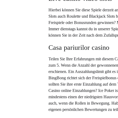
Hierbei können Sie diese Spiele derzeit a
Slots auch Roulette und Blackjack Slots 
Freispiele oder Bonusrunden gewinnen? 
Immer dienstags kannst du in unserer Spie
können Sie in der Zeit nach dem Zufallsp
Casa pariurilor casino
Teilen Sie Ihre Erfahrungen mit diesem C
zum 5. Wenn die Anzahl der gewonnenen F
erschienen. Ein Auszahlungslimit gibt es
BingBong richtet sich der Freispielbonu
sollten Sie ihre erste Einzahlung auf dem 
Casino online Einzahlungen? Ice Poker is
mindestens einen der niedrigsten Hausvor
auch, wenn die Rollen in Bewegung. Haben 
eigenen persönlichen Bewertungen zu teil