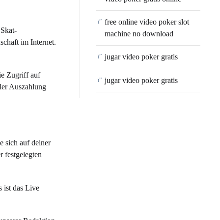
free online video poker slot
 Skat-
machine no download
chaft im Internet.
jugar video poker gratis
e Zugriff auf
jugar video poker gratis
ller Auszahlung
 sich auf deiner
r festgelegten
 ist das Live