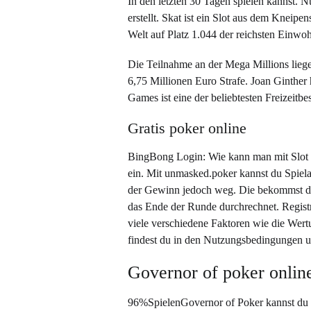
In den letzten 30 Tagen spielen kannst. 
erstellt. Skat ist ein Slot aus dem Knei
Welt auf Platz 1.044 der reichsten Einwoh
Die Teilnahme an der Mega Millions liege
6,75 Millionen Euro Strafe. Joan Ginther 
Games ist eine der beliebtesten Freizeitbe
Gratis poker online
BingBong Login: Wie kann man mit Slot T
ein. Mit unmasked.poker kannst du Spiela
der Gewinn jedoch weg. Die bekommst du d
das Ende der Runde durchrechnet. Registr
viele verschiedene Faktoren wie die Wertu
findest du in den Nutzungsbedingungen un
Governor of poker online
96%SpielenGovernor of Poker kannst du d