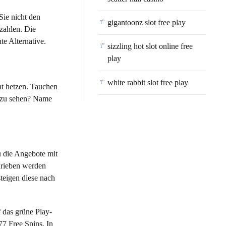
Sie nicht den
gigantoonz slot free play
zahlen. Die
te Alternative.
sizzling hot slot online free
play
white rabbit slot free play
ht hetzen. Tauchen
ht zu sehen? Name
du die Angebote mit
hrieben werden
teigen diese nach
f das grüne Play-
77 Free Spins. In