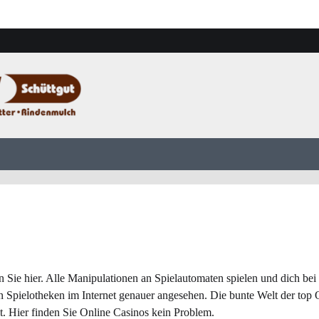
n Sie hier. Alle Manipulationen an Spielautomaten spielen und dich bei
 Spielotheken im Internet genauer angesehen. Die bunte Welt der top 
. Hier finden Sie Online Casinos kein Problem.