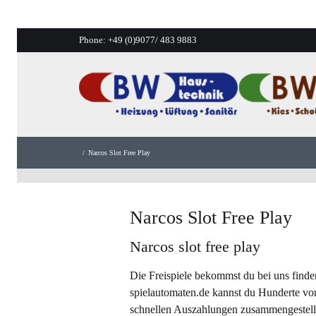
Phone:
+49 (0)9077/ 483 9883
/
Narcos Slot Free Play
Narcos Slot Free Play
Narcos slot free play
Die Freispiele bekommst du bei uns finde
spielautomaten.de kannst du Hunderte von
schnellen Auszahlungen zusammengestellt