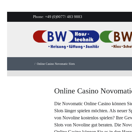
Phone:
+49 (0)9077/ 483 9883
/
Online Casino Novomatic Slots
Online Casino Novomatic
Die Novomatic Online Casino können Sie d
Slots länger spielen möchten. Als neuer S
von Novoline kostenlos spielen? Ihre Ge
Slots von Novoline gut beraten. Die Nov
Online Casino können Sie es in den Herz