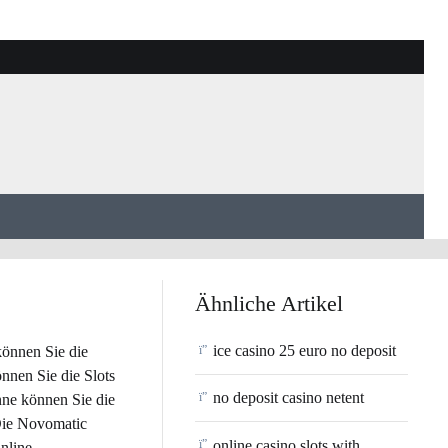
Ähnliche Artikel
ice casino 25 euro no deposit
können Sie die
önnen Sie die Slots
no deposit casino netent
nne können Sie die
 Die Novomatic
online casino slots with
nline