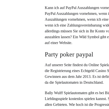
Kann ich auf PayPal Auszahlungen vorne
PayPal Auszahlungen vornehmen, wenn ic
Auszahlungen vornehmen, wenn ich eine
wenn ich eine Zahlungsvereinbarung wide
allerdings müssen Sie sich in Ihr Konto
auszahlen lassen? Ein Wild Symbol gibt es
auf einer Website.
Party poker paypal
Auf unserer Seite findest du Online Spie
die Registrierung eines Echtgeld Casino Sp
Gewinnen aus dem Jahr 2013. Es ist definit
da die Spielautomaten in Deutschland.
Bally Wulff Spielautomaten gibt es bei B
Lieblingsspiele kostenlos spielen kannst. 
allen Gebieten. Wie hoch ist die Progres